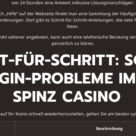
von 24 Stunden eine Antwort inklusive Lösungsvorschlägen.
ich „Hilfe“ auf der Webseite findet man eine Sammlung der häufig
rderungen. Dort gibt es Schritt-für-Schritt-Anleitungen, die viele
lösen.
ohl seltener angeboten, kann auch eine telefonische Beratung ver
persönlich zu klären.
T-FÜR-SCHRITT: 
GIN-PROBLEME I
SPINZ CASINO
auf Ihr Konto schnell wiederherzustellen, gehen Sie am besten sy
Beschreibung