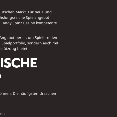
eutschen Markt. Für neue und
chslungsreiche Spielangebot
im Candy Spinz Casino kompetente
.
Angebot bereit, um Spielern den
 Spielportfolio, sondern auch mit
stützung bietet.
ISCHE
?
 können. Die häufigsten Ursachen
gen