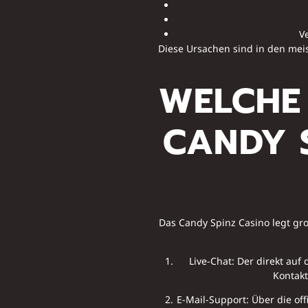
V
Diese Ursachen sind in den meis
WELCHE
CANDY S
Das Candy Spinz Casino legt gr
Live-Chat: Der direkt auf
Kontakt
E-Mail-Support: Über die off