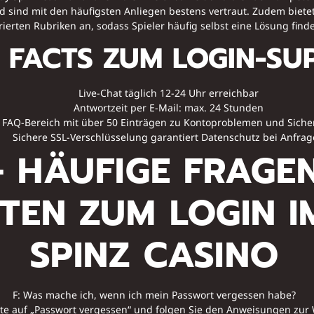
nd sind mit den häufigsten Anliegen bestens vertraut. Zudem biete
rierten Rubriken an, sodass Spieler häufig selbst eine Lösung fin
 FACTS ZUM LOGIN-SU
Live-Chat täglich 12-24 Uhr erreichbar
Antwortzeit per E-Mail: max. 24 Stunden
FAQ-Bereich mit über 50 Einträgen zu Kontoproblemen und Siche
Sichere SSL-Verschlüsselung garantiert Datenschutz bei Anfra
– HÄUFIGE FRAGE
EN ZUM LOGIN I
SPINZ CASINO
F: Was mache ich, wenn ich mein Passwort vergessen habe?
eite auf „Passwort vergessen“ und folgen Sie den Anweisungen zur 