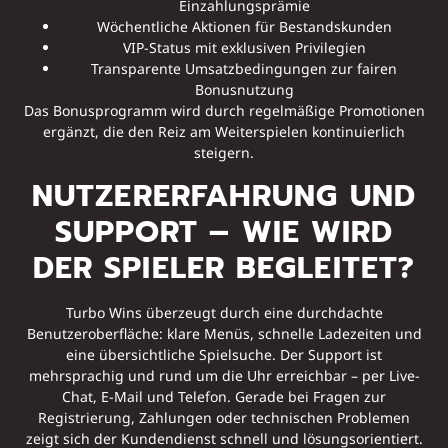
Einzahlungsprämie
Wöchentliche Aktionen für Bestandskunden
VIP-Status mit exklusiven Privilegien
Transparente Umsatzbedingungen zur fairen
Bonusnutzung
Das Bonusprogramm wird durch regelmäßige Promotionen
ergänzt, die den Reiz am Weiterspielen kontinuierlich
steigern.
NUTZERERFAHRUNG UND
SUPPORT – WIE WIRD
DER SPIELER BEGLEITET?
Turbo Wins überzeugt durch eine durchdachte
Benutzeroberfläche: klare Menüs, schnelle Ladezeiten und
eine übersichtliche Spielsuche. Der Support ist
mehrsprachig und rund um die Uhr erreichbar – per Live-
Chat, E-Mail und Telefon. Gerade bei Fragen zur
Registrierung, Zahlungen oder technischen Problemen
zeigt sich der Kundendienst schnell und lösungsorientiert.