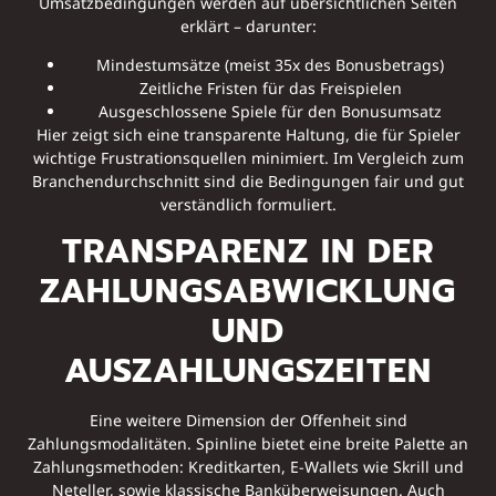
Umsatzbedingungen werden auf übersichtlichen Seiten
erklärt – darunter:
Mindestumsätze (meist 35x des Bonusbetrags)
Zeitliche Fristen für das Freispielen
Ausgeschlossene Spiele für den Bonusumsatz
Hier zeigt sich eine transparente Haltung, die für Spieler
wichtige Frustrationsquellen minimiert. Im Vergleich zum
Branchendurchschnitt sind die Bedingungen fair und gut
verständlich formuliert.
TRANSPARENZ IN DER
ZAHLUNGSABWICKLUNG
UND
AUSZAHLUNGSZEITEN
Eine weitere Dimension der Offenheit sind
Zahlungsmodalitäten. Spinline bietet eine breite Palette an
Zahlungsmethoden: Kreditkarten, E-Wallets wie Skrill und
Neteller, sowie klassische Banküberweisungen. Auch