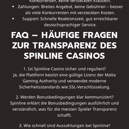
Konkurrenten, keine versteckten Klauseln.
Zahlungen: Breites Angebot, keine Gebühren – besser
als viele Konkurrenten mit versteckten Kosten.
Support: Schnelle Reaktionszeit, gut erreichbarer
deutschsprachiger Service.
FAQ – HÄUFIGE FRAGEN
ZUR TRANSPARENZ DES
SPINLINE CASINOS
1. Ist Spinline Casino sicher und reguliert?
Ja, die Plattform besitzt eine gültige Lizenz der Malta
Gaming Authority und verwendet moderne
Sicherheitsstandards wie SSL-Verschlüsselung.
2. Werden Bonusbedingungen klar kommuniziert?
Spinline erklärt die Bonusbedingungen ausführlich und
verständlich, was für die meisten Spieler Transparenz
schafft.
3. Wie schnell sind Auszahlungen bei Spinline?