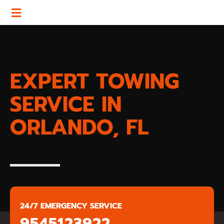
EXPERT TOWING
SERVICE IN
ORLANDO, FL
24/7 EMERGENCY SERVICE
9545123922