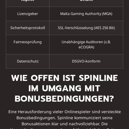
Lizenzgeber
Malta Gaming Authority (MGA)
Sicherheitsprotokoll
SSL-Verschlüsselung (AES 256 Bit)
Fairnessprüfung
Unabhängige Auditoren (z.B.
eCOGRA)
Datenschutz
DSGVO-konform
WIE OFFEN IST SPINLINE
IM UMGANG MIT
BONUSBEDINGUNGEN?
Eine Herausforderung vieler Onlinespieler sind versteckte
Bonusbedingungen. Spinline kommuniziert seine
Bonusaktionen klar und nachvollziehbar. Die