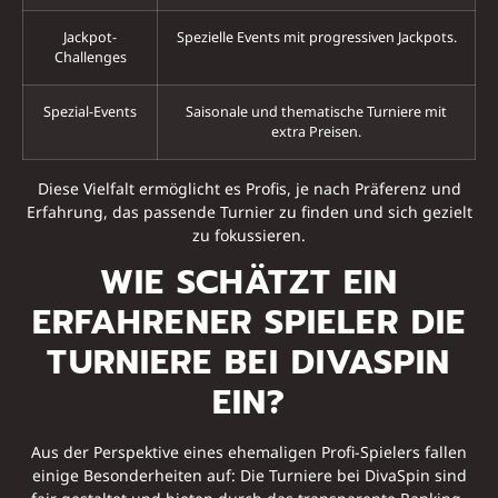
Jackpot-
Spezielle Events mit progressiven Jackpots.
Challenges
Spezial-Events
Saisonale und thematische Turniere mit
extra Preisen.
Diese Vielfalt ermöglicht es Profis, je nach Präferenz und
Erfahrung, das passende Turnier zu finden und sich gezielt
zu fokussieren.
WIE SCHÄTZT EIN
ERFAHRENER SPIELER DIE
TURNIERE BEI DIVASPIN
EIN?
Aus der Perspektive eines ehemaligen Profi-Spielers fallen
einige Besonderheiten auf: Die Turniere bei DivaSpin sind