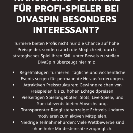
FÜR PROFI-SPIELER BEI
DIVASPIN BESONDERS
INTERESSANT?
Turniere bieten Profis nicht nur die Chance auf hohe
Preisgelder, sondern auch die Möglichkeit, durch
strategisches Spiel ihren Skill unter Beweis zu stellen.
DivaSpin überzeugt hier mit:
Regelmäßigen Turnieren: Tägliche und wöchentliche
Events sorgen für permanente Herausforderungen.
Attraktiven Preisstrukturen: Gewinne reichen von
Freispielen bis zu hohen Echtgeldpreisen.
Vielseitigen Spielangeboten: Slots, Live-Spiele, und
Spezialevents bieten Abwechslung.
Transparenter Ranglistenanzeige: Echtzeit-Updates
motivieren zum aktiven Mitspielen.
Niedrige Teilnahmehürden: Viele Wettbewerbe sind
ohne hohe Mindesteinsätze zugänglich.