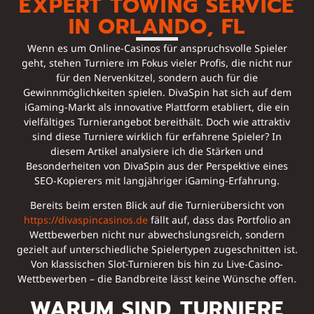
EXPERT TOWING SERVICE
IN ORLANDO, FL
Wenn es um Online-Casinos für anspruchsvolle Spieler
geht, stehen Turniere im Fokus vieler Profis, die nicht nur
für den Nervenkitzel, sondern auch für die
Gewinnmöglichkeiten spielen. DivaSpin hat sich auf dem
iGaming-Markt als innovative Plattform etabliert, die ein
vielfältiges Turnierangebot bereithält. Doch wie attraktiv
sind diese Turniere wirklich für erfahrene Spieler? In
diesem Artikel analysiere ich die Stärken und
Besonderheiten von DivaSpin aus der Perspektive eines
SEO-Kopierers mit langjähriger iGaming-Erfahrung.
Bereits beim ersten Blick auf die Turnierübersicht von
https://divaspincasinos.de
fällt auf, dass das Portfolio an
Wettbewerben nicht nur abwechslungsreich, sondern
gezielt auf unterschiedliche Spielertypen zugeschnitten ist.
Von klassischen Slot-Turnieren bis hin zu Live-Casino-
Wettbewerben – die Bandbreite lässt keine Wünsche offen.
WARUM SIND TURNIERE