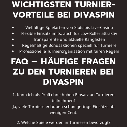
WICHTIGSTEN TURNIER-
VORTEILE BEI DIVASPIN
Vielfältige Spielarten von Slots bis Live-Casino
Flexible Einsatzlimits, auch für Low-Roller attraktiv
Transparente und aktuelle Ranglisten
Regelmäßige Bonusaktionen speziell für Turniere
Professionelle Turnierorganisation mit fairen Regeln
FAQ – HÄUFIGE FRAGEN
ZU DEN TURNIEREN BEI
DIVASPIN
1. Kann ich als Profi ohne hohen Einsatz an Turnieren
teilnehmen?
Ja, viele Turniere erlauben schon geringe Einsätze ab
wenigen Cent.
2. Welche Spiele werden in Turnieren bevorzugt?