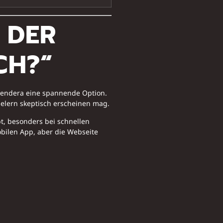
 DER
CH?“
 Dendera eine spannende Option.
elern skeptisch erscheinen mag.
bt, besonders bei schnellen
bilen App, aber die Webseite