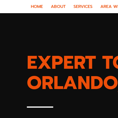
HOME
ABOUT
SERVICES
AREA W
EXPERT T
ORLANDO,