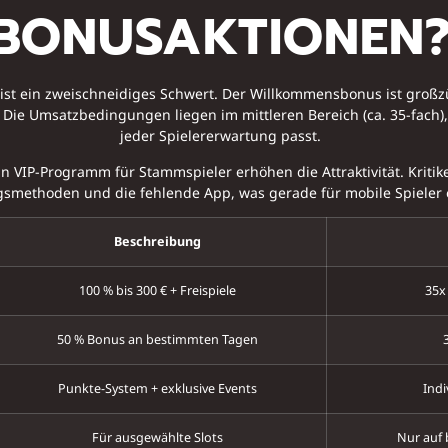
BONUSAKTIONEN
ist ein zweischneidiges Schwert. Der Willkommensbonus ist großzü
 Die Umsatzbedingungen liegen im mittleren Bereich (ca. 35-fach), 
jeder Spielererwartung passt.
 VIP-Programm für Stammspieler erhöhen die Attraktivität. Kriti
smethoden und die fehlende App, was gerade für mobile Spieler e
Beschreibung
100 % bis 300 € + Freispiele
35x
50 % Bonus an bestimmten Tagen
Punkte-System + exklusive Events
Ind
Für ausgewählte Slots
Nur auf 