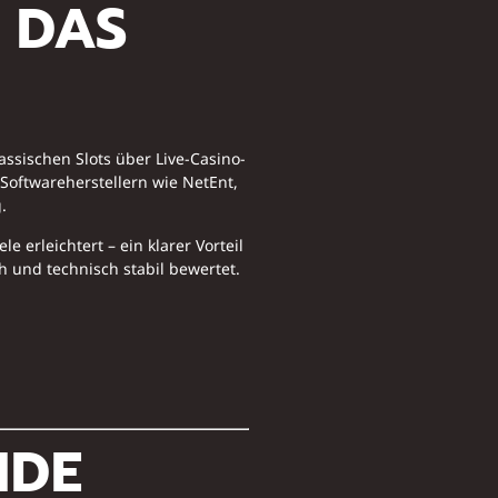
 DAS
assischen Slots über Live-Casino-
-Softwareherstellern wie NetEnt,
.
 erleichtert – ein klarer Vorteil
 und technisch stabil bewertet.
NDE