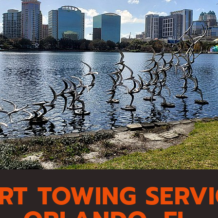
RT TOWING SERVI