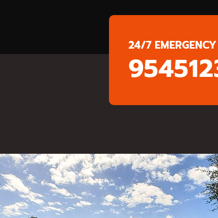
24/7 EMERGENCY
954512