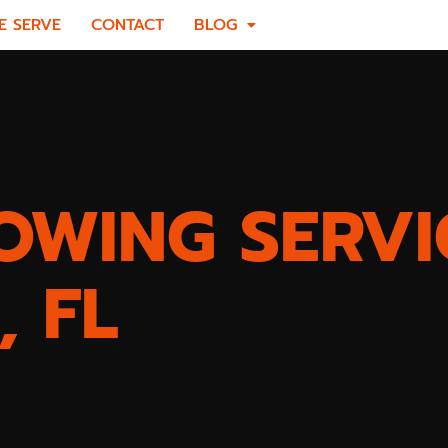
E SERVE
CONTACT
BLOG
OWING SERVI
 FL