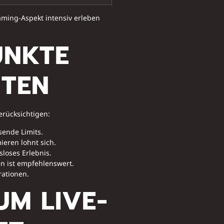
Gaming-Aspekt intensiv erleben
UNKTE
HTEN
erücksichtigen:
sende Limits.
ieren lohnt sich.
loses Erlebnis.
en ist empfehlenswert.
rationen.
UM LIVE-