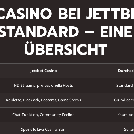
CASINO BEI JETTB
STANDARD – EINE
ÜBERSICHT
jettbet Casino
Durchsch
HD-Streams, professionelle Hosts
Standard-
Roulette, Blackjack, Baccarat, Game Shows
Grundlegen
Chat-Funktion, Community-Feeling
Kaum oder
Spezielle Live-Casino-Boni
Selten