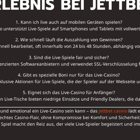
LEBNIS BEI JETTB
1. Kann ich live auch auf mobilen Geräten spielen?
no unterstützt Live-Spiele auf Smartphones und Tablets mit vollwert
2. Wie schnell läuft die Auszahlung von Gewinnen?
ell bearbeitet, oft innerhalb von 24 bis 48 Stunden, abhängig 
3. Sind die Live-Spiele fair und sicher?
 lizenzierten Softwareanbietern und verwendet SSL-Verschlüsselung 
4. Gibt es spezielle Boni nur für das Live-Casino?
xklusive Aktionen für Live-Spiele, die der Spieler auf der Webseite 
5. Eignet sich das Live-Casino für Anfänger?
en Live-Tische bieten niedrige Einsätze und Friendly Dealers, die d
 und emotional ein Live-Casino sein kann – das
jettbet casino
lädt 
 echtes Casino-Flair, ohne Kompromisse bei Komfort und Sicherheit
 Spiel macht den Reiz aus, der viele Live-Spieler begeistert und i