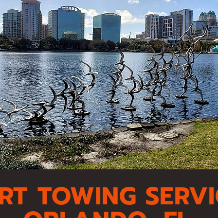
RT TOWING SERVI