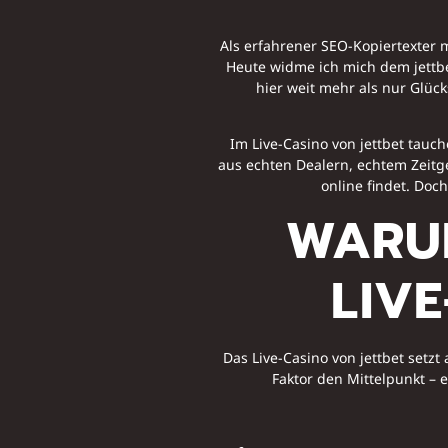
Als erfahrener SEO-Kopiertexter 
Heute widme ich mich dem jettbe
hier weit mehr als nur Glüc
Im Live-Casino von jettbet tauc
aus echten Dealern, echtem Zeitg
online findet. Doc
WARUM
LIVE
Das Live-Casino von jettbet setzt
Faktor den Mittelpunkt – 