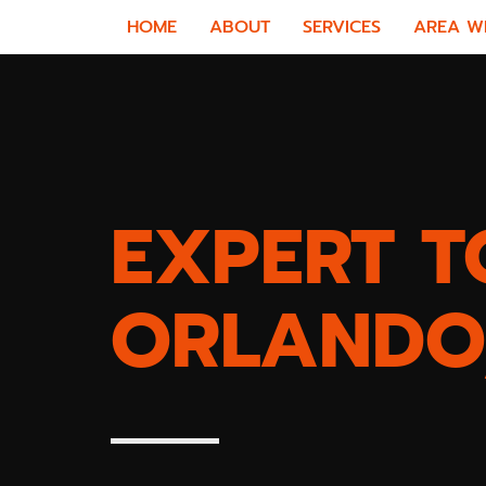
HOME
ABOUT
SERVICES
AREA W
EXPERT T
ORLANDO,