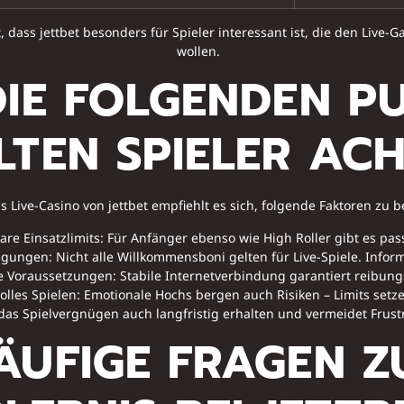
 dass jettbet besonders für Spieler interessant ist, die den Live-
wollen.
DIE FOLGENDEN P
LTEN SPIELER AC
s Live-Casino von jettbet empfiehlt es sich, folgende Faktoren zu b
are Einsatzlimits: Für Anfänger ebenso wie High Roller gibt es pas
ungen: Nicht alle Willkommensboni gelten für Live-Spiele. Inform
 Voraussetzungen: Stabile Internetverbindung garantiert reibungs
lles Spielen: Emotionale Hochs bergen auch Risiken – Limits setz
 das Spielvergnügen auch langfristig erhalten und vermeidet Frust
ÄUFIGE FRAGEN Z