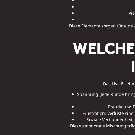
Vie
Diese Elemente sorgen für eine 
WELCHE
Das Live-Erlebn
Spannung: Jede Runde bring
Freude und E
Frustration: Verluste sind
Soziale Verbundenheit:
Diese emotionale Mischung trägt