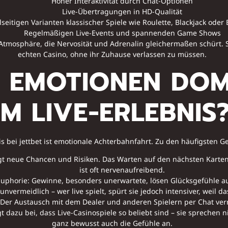
Hoher Interaktivität durch Chat-Optionen
Live-Übertragungen in HD-Qualität
lseitigen Varianten klassischer Spiele wie Roulette, Blackjack oder
Regelmäßigen Live-Events und spannenden Game Shows
Atmosphäre, die Nervosität und Adrenalin gleichermaßen schürt. S
echten Casino, ohne ihr Zuhause verlassen zu müssen.
 EMOTIONEN DOM
IM LIVE-ERLEBNIS
is bei jettbet ist emotionale Achterbahnfahrt. Zu den häufigsten G
t neue Chancen und Risiken. Das Warten auf den nächsten Karten
ist oft nervenaufreibend.
uphorie: Gewinne, besonders unerwartete, lösen Glücksgefühle au
 unvermeidlich – wer live spielt, spürt sie jedoch intensiver, weil 
 Der Austausch mit dem Dealer und anderen Spielern per Chat ver
 dazu bei, dass Live-Casinospiele so beliebt sind – sie sprechen 
ganz bewusst auch die Gefühle an.