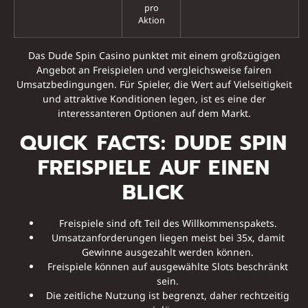
pro
Aktion
Das Dude Spin Casino punktet mit einem großzügigen
Angebot an Freispielen und vergleichsweise fairen
Umsatzbedingungen. Für Spieler, die Wert auf Vielseitigkeit
und attraktive Konditionen legen, ist es eine der
interessanteren Optionen auf dem Markt.
QUICK FACTS: DUDE SPIN
FREISPIELE AUF EINEN
BLICK
Freispiele sind oft Teil des Willkommenspakets.
Umsatzanforderungen liegen meist bei 35x, damit
Gewinne ausgezahlt werden können.
Freispiele können auf ausgewählte Slots beschränkt
sein.
Die zeitliche Nutzung ist begrenzt, daher rechtzeitig