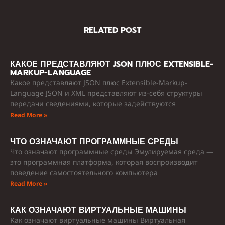
RELATED POST
КАКОЕ ПРЕДСТАВЛЯЮТ JSON ПЛЮС EXTENSIBLE-
MARKUP-LANGUAGE
Какое представляют JSON плюс Extensible-Markup-
Language JSON и XML представляют из-себя структуры
передачи сведениями, которые задействуются
Read More »
ЧТО ОЗНАЧАЮТ ПРОГРАММНЫЕ СРЕДЫ
Что означают программные среды Эмулируемая среда —
это программная платформа, которая воспроизводит
поведение самостоятельного компьютера
Read More »
КАК ОЗНАЧАЮТ ВИРТУАЛЬНЫЕ МАШИНЫ
Как означают виртуальные машины Виртуальная