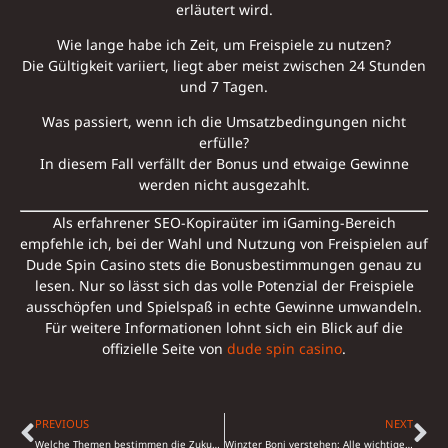
erläutert wird.
Wie lange habe ich Zeit, um Freispiele zu nutzen?
Die Gültigkeit variiert, liegt aber meist zwischen 24 Stunden
und 7 Tagen.
Was passiert, wenn ich die Umsatzbedingungen nicht
erfülle?
In diesem Fall verfällt der Bonus und etwaige Gewinne
werden nicht ausgezahlt.
Als erfahrener SEO-Kopiraüter im iGaming-Bereich
empfehle ich, bei der Wahl und Nutzung von Freispielen auf
Dude Spin Casino stets die Bonusbestimmungen genau zu
lesen. Nur so lässt sich das volle Potenzial der Freispiele
ausschöpfen und Spielspaß in echte Gewinne umwandeln.
Für weitere Informationen lohnt sich ein Blick auf die
offizielle Seite von
dude spin casino
.
PREVIOUS
NEXT
Welche Themen bestimmen die Zukunft von Dude Spin Casino?
Winzter Boni verstehen: Alle wichtigen Bedingungen einfach erklärt