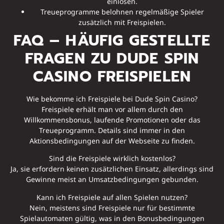
einlösen.
Treueprogramme belohnen regelmäßige Spieler
zusätzlich mit Freispielen.
FAQ – HÄUFIG GESTELLTE
FRAGEN ZU DUDE SPIN
CASINO FREISPIELEN
Wie bekomme ich Freispiele bei Dude Spin Casino?
Freispiele erhält man vor allem durch den
Willkommensbonus, laufende Promotionen oder das
Treueprogramm. Details sind immer in den
Aktionsbedingungen auf der Webseite zu finden.
Sind die Freispiele wirklich kostenlos?
Ja, sie erfordern keinen zusätzlichen Einsatz, allerdings sind
Gewinne meist an Umsatzbedingungen gebunden.
Kann ich Freispiele auf allen Spielen nutzen?
Nein, meistens sind Freispiele nur für bestimmte
Spielautomaten gültig, was in den Bonusbedingungen