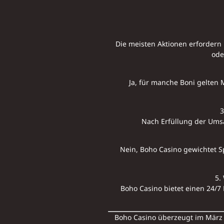
Die meisten Aktionen erfordern 
ode
Ja, für manche Boni gelten
3
Nach Erfüllung der Ums
Nein, Boho Casino gewichtet Sp
5.
Boho Casino bietet einen 24/7
Boho Casino überzeugt im März 