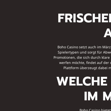
FRISCHE
Boho Casino setzt auch im März 
Spielertypen und sorgt für Ab
Promotionen, die sich durch klar
werfen möchte, findet auf der o
Plattform überzeugt dabei m
WELCHE
IM 
Boho Casino biete