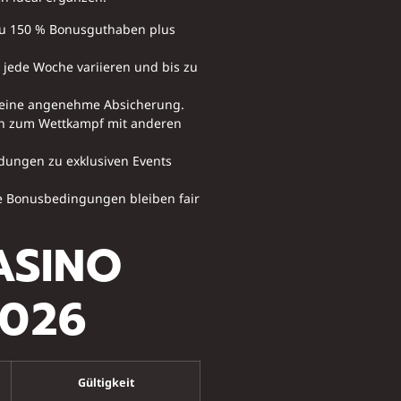
 zu 150 % Bonusguthaben plus
e jede Woche variieren und bis zu
ür eine angenehme Absicherung.
en zum Wettkampf mit anderen
adungen zu exklusiven Events
ie Bonusbedingungen bleiben fair
.
ASINO
2026
Gültigkeit