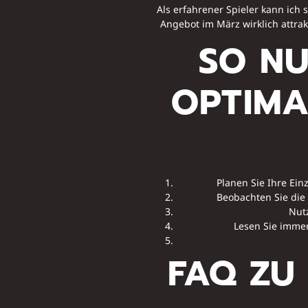
Als erfahrener Spieler kann ic
Angebot im März wirklich attrakt
SO NU
OPTIMA
Planen Sie Ihre Ei
Beobachten Sie die 
Nutz
Lesen Sie imme
FAQ ZU