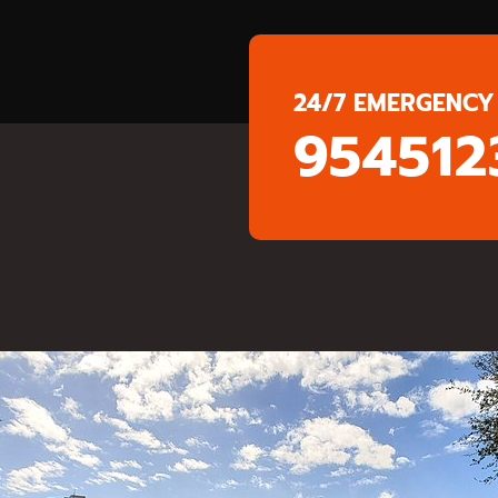
24/7 EMERGENCY
954512