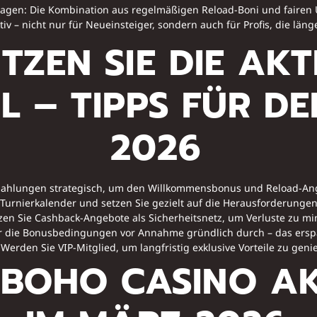
h sagen: Die Kombination aus regelmäßigen Reload-Boni und fair
iv – nicht nur für Neueinsteiger, sondern auch für Profis, die läng
TZEN SIE DIE AK
L – TIPPS FÜR D
2026
nzahlungen strategisch, um den Willkommensbonus und Reload-Ang
Turnierkalender und setzen Sie gezielt auf die Herausforderungen
en Sie Cashback-Angebote als Sicherheitsnetz, um Verluste zu mi
r die Bonusbedingungen vor Annahme gründlich durch – das ersp
Werden Sie VIP-Mitglied, um langfristig exklusive Vorteile zu geni
 BOHO CASINO A