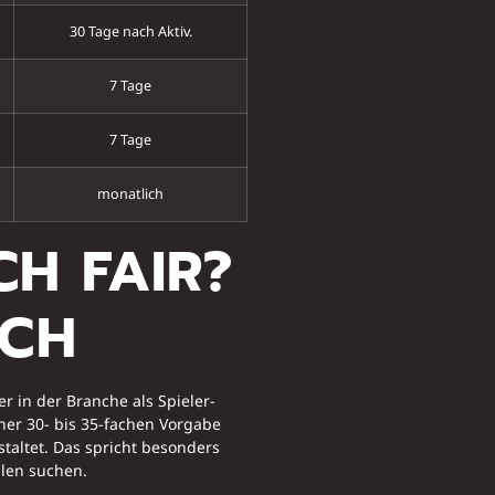
30 Tage nach Aktiv.
7 Tage
7 Tage
monatlich
CH FAIR?
ICH
r in der Branche als Spieler-
ner 30- bis 35-fachen Vorgabe
altet. Das spricht besonders
llen suchen.