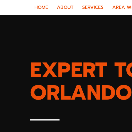
HOME
ABOUT
SERVICES
AREA W
EXPERT T
ORLANDO,