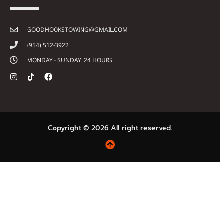
GOODHOOKSTOWING@GMAIL.COM
(954) 512-3922
MONDAY - SUNDAY: 24 HOURS
Copyright © 2026 All right reserved.