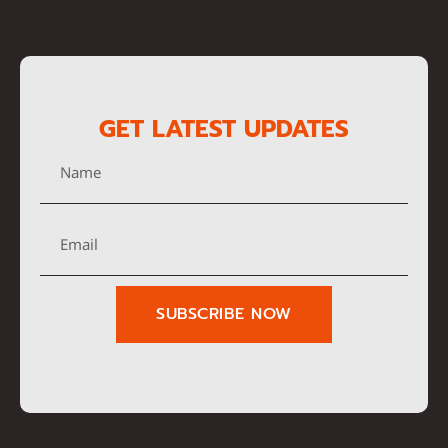
GET LATEST UPDATES
SUBSCRIBE NOW