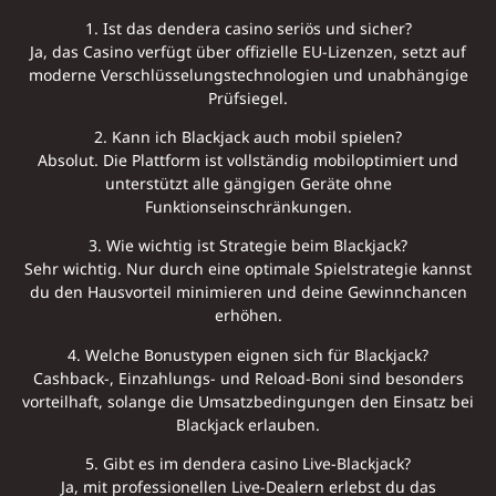
1. Ist das dendera casino seriös und sicher?
Ja, das Casino verfügt über offizielle EU-Lizenzen, setzt auf
moderne Verschlüsselungstechnologien und unabhängige
Prüfsiegel.
2. Kann ich Blackjack auch mobil spielen?
Absolut. Die Plattform ist vollständig mobiloptimiert und
unterstützt alle gängigen Geräte ohne
Funktionseinschränkungen.
3. Wie wichtig ist Strategie beim Blackjack?
Sehr wichtig. Nur durch eine optimale Spielstrategie kannst
du den Hausvorteil minimieren und deine Gewinnchancen
erhöhen.
4. Welche Bonustypen eignen sich für Blackjack?
Cashback-, Einzahlungs- und Reload-Boni sind besonders
vorteilhaft, solange die Umsatzbedingungen den Einsatz bei
Blackjack erlauben.
5. Gibt es im dendera casino Live-Blackjack?
Ja, mit professionellen Live-Dealern erlebst du das