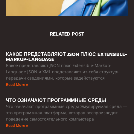
RELATED POST
КАКОЕ ПРЕДСТАВЛЯЮТ JSON ПЛЮС EXTENSIBLE-
MARKUP-LANGUAGE
Какое представляют JSON плюс Extensible-Markup-
Language JSON и XML представляют из-себя структуры
передачи сведениями, которые задействуются
Read More »
ЧТО ОЗНАЧАЮТ ПРОГРАММНЫЕ СРЕДЫ
Что означают программные среды Эмулируемая среда —
это программная платформа, которая воспроизводит
поведение самостоятельного компьютера
Read More »